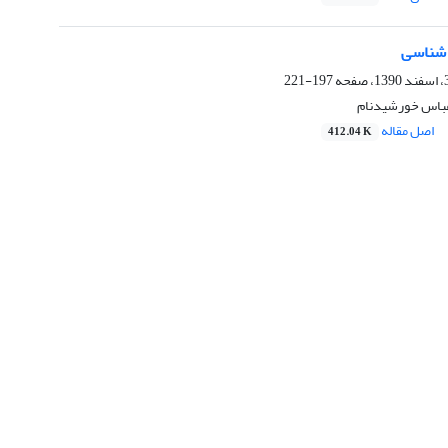
 شناسی
197-221
عباس خورشیدنام
اصل مقاله
412.04 K