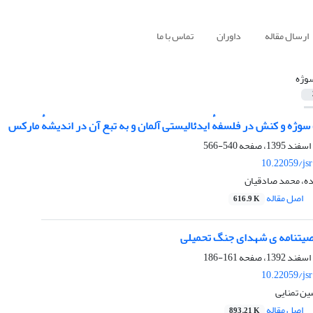
ارسال مقاله
داوران
تماس با ما
وژه
ژه و کنش در فلسفهٔ ایدئالیستی آلمان و به تبع آن در اندیشهٔ مارکس
540-566
10.22059/js
ه، محمد صادقیان
اصل مقاله
616.9 K
صیت‏نامه ‏ی شهدای جنگ تحمیلی
161-186
10.22059/js
ین تمنایی
اصل مقاله
893.21 K