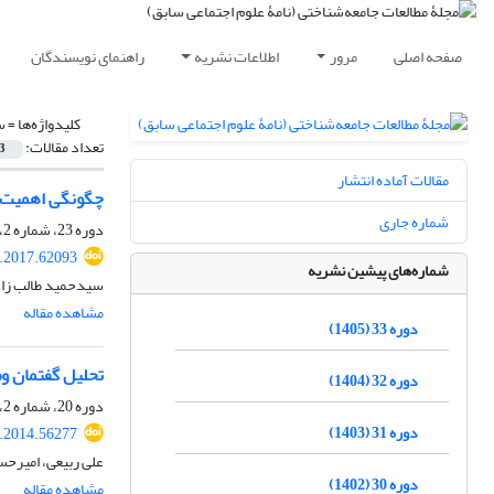
صفحه اصلی
مرور
اطلاعات نشریه
راهنمای نویسندگان
کلیدواژه‌ها =
س
تعداد مقالات:
3
مقالات آماده انتشار
چگونگی اهمیت سو
شماره جاری
دوره 23، شماره 2، اسفند 1395، صفحه
r.2017.62093
شماره‌های پیشین نشریه
سیدحمید طالب زاد
مشاهده مقاله
دوره 33 (1405)
تحلیل گفتمان و
دوره 32 (1404)
دوره 20، شماره 2، اسفند 1392، صفحه
دوره 31 (1403)
r.2014.56277
علی ربیعی، امیرحس
دوره 30 (1402)
مشاهده مقاله