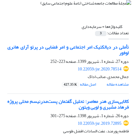
کلیدواژه‌ها =
سرمایه‌داری
تعداد مقالات:
3
تأملی در دیالکتیک امر اجتماعی و امر فضایی در پرتو آرای هانری
لوفور
دوره 27، شماره 1، شهریور 1399، صفحه
223-252
10.22059/jsr.2020.78514
جمال محمدی، صائب اداک
مشاهده مقاله
اصل مقاله
427.35 K
کالایی‌سازی هنر معاصر: تحلیل گفتمان پست‌مدرنیسم محلی پروژه
فرهاد مشیری و لویی ویتون
دوره 26، شماره 1، شهریور 1398، صفحه
275-301
10.22059/jsr.2019.72895
فاطمه پورمند، عفت السادات افضل طوسی