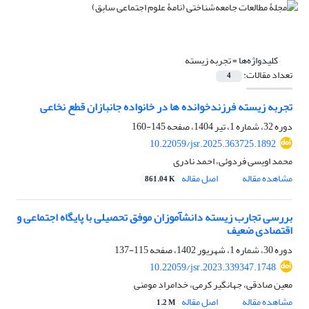
کلیدواژه‌ها =
تجربه زیسته
تعداد مقالات:
4
تجربه زیسته فرزندخوانده ها در خانواده جانبازان قطع نخاعی
دوره 32، شماره 1، تیر 1404، صفحه
145-160
10.22059/jsr.2025.363725.1892
محمد اویسی فردوئی، احمد نادری
مشاهده مقاله
اصل مقاله
861.04 K
بررسی تجارب زیسته دانش‏آموزان موفق تحصیلی با پایگاه اجتماعی و
اقتصادی ضعیف
دوره 30، شماره 1، شهریور 1402، صفحه
115-137
10.22059/jsr.2023.339347.1748
معین صادقی، جهانگیر کرمی، خدامراد مومنی
مشاهده مقاله
اصل مقاله
1.2 M